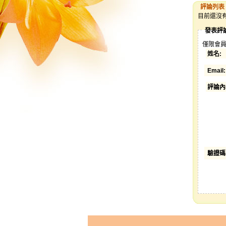
評論列表
目前還沒
發表評
僅限會員
姓名:
Email:
評論內
驗證碼