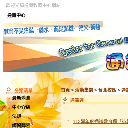
歡迎光臨通識教育中心網站
通識中心
首頁
>
活動集錦
>
台北校區
>
通
分類清單
最新消息
通識週
.
中心介紹
法規
113學年度通識教育週「
師資陣容