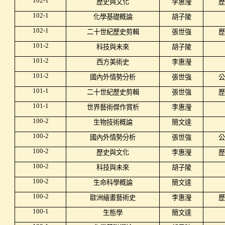
102-1
歷史與文化
李惠瀅
歷
102-1
化學基礎概論
胡子陵
102-1
二十世紀歷史剪輯
張世強
歷
101-2
科技與未來
胡子陵
101-2
西方美術史
李惠瀅
101-2
國內外情勢分析
張世強
公
101-1
二十世紀歷史剪輯
張世強
歷
101-1
世界藝術傑作賞析
李惠瀅
100-2
生物技術概論
簡文達
100-2
國內外情勢分析
張世強
公
100-2
歷史與文化
李惠瀅
歷
100-2
科技與未來
胡子陵
100-2
生命科學概論
簡文達
100-2
歐洲繪畫藝術史
李惠瀅
歷
100-1
生態學
簡文達