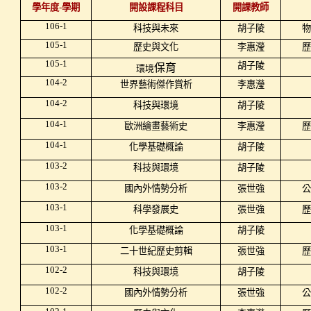
學年度
-
學期
開設課程科目
開課教師
106-1
科技與未來
胡子陵
物
105-1
歷史與文化
李惠瀅
歷
105-1
胡子陵
保育
環境
104-2
世界藝術傑作賞析
李惠瀅
104-2
科技與環境
胡子陵
104-1
歐洲繪畫藝術史
李惠瀅
歷
104-1
化學基礎概論
胡子陵
103-2
科技與環境
胡子陵
103-2
國內外情勢分析
張世強
公
103-1
科學發展史
張世強
歷
103-1
化學基礎概論
胡子陵
103-1
二十世紀歷史剪輯
張世強
歷
102-2
科技與環境
胡子陵
102-2
國內外情勢分析
張世強
公