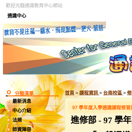
歡迎光臨通識教育中心網站
通識中心
首頁
>
課程資訊
>
台南校區
>
修
分類清單
最新消息
97 學年度入學通識課程修習
中心介紹
進修部 - 97
法規
師資陣容