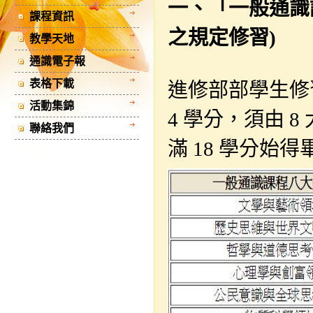
一、「一般通識
課程資訊
之規定修習)
教學天地
通識電子報
表格下載
進修部部學生修
活動集錦
4 學分，須由 8
聯絡我們
滿 18 學分始得