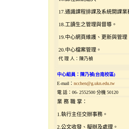
17.通識課程排課及系統開課業
18.工讀生之管理與督導。
19.中心網頁維護、更新與管理
20.中心檔案管理。
代 理 人：
陳乃禎
中心組員：陳乃禎
(台南校區)
E-mail：
ncchen@g.ukn.edu.tw
電 話：06- 2552500 分機 50120
業 務 職 掌：
1.執行主任交辦事務。
2.公文收發、擬辦及處理。