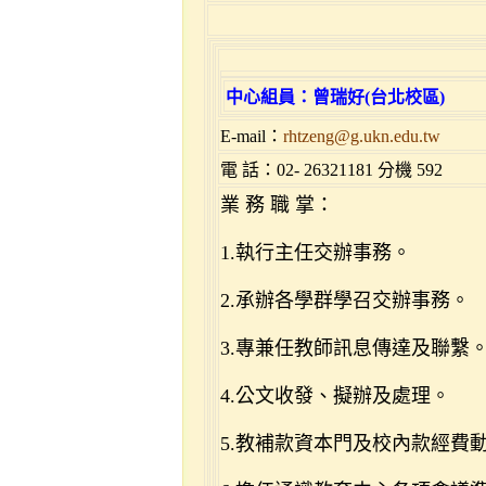
中心組員：曾瑞好
(台北校區)
E-mail：
rhtzeng@g.ukn.edu.tw
電 話：
02- 26321181 分機 592
業 務 職 掌：
1.執行主任交辦事務。
2.承辦各學群學召交辦事務。
3.專兼任教師訊息傳達及聯繫
4.公文收發、擬辦及處理。
5.教補款資本門及校內款經費