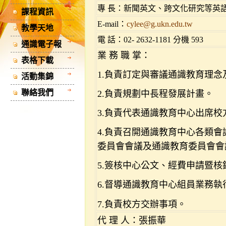
專 長：新聞英文、跨文化研究等英
課程資訊
E-mail：
cylee@g.ukn.edu.tw
教學天地
電 話：02- 2632-1181
分機 593
通識電子報
業 務 職 掌：
表格下載
1.
負責訂定與審議通識教育理念
活動集錦
聯絡我們
2.
負責規劃中長程發展計畫。
3.
負責代表通識教育中心出席校
4.
負責召開通識教育中心各類會
委員會會議及通識教育委員會會
5.
簽核中心公文、經費申請暨核
6.
督導通識教育中心組員業務執
7.
負責校方交辦事項。
代 理 人：張振華