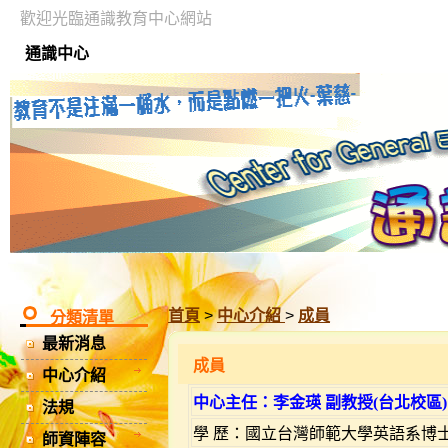
歡迎光臨通識教育中心網站
通識中心
首頁
>
中心介紹
>
成員
分類清單
最新消息
成員
中心介紹
中心主任：李金瑛 副教授(
台北校區)
法規
學 歷：國立台灣師範大學英語系博
師資陣容