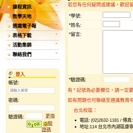
若您有任何疑問或建議，歡迎
課程資訊
*學號:
教學天地
*姓名:
通識電子報
*留言:
表格下載
活動集錦
聯絡我們
登入
*
驗證碼:
帳號:
有 * 記號為必要欄位，請一定要
密碼:
如有問題也可聯絡至通識教育
台北校區：
更換
驗證碼
:
電話: (02)2632-1181 / 傳真:
驗
地址:114 台北市內湖區康寧
證碼