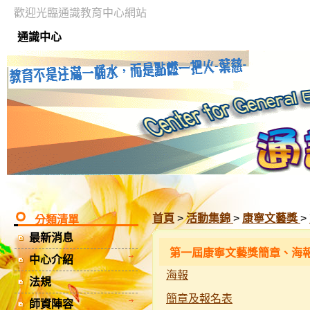
歡迎光臨通識教育中心網站
通識中心
首頁
>
活動集錦
>
康寧文藝獎
>
分類清單
最新消息
第一屆康寧文藝獎簡章、海
中心介紹
海報
法規
簡章及報名表
師資陣容