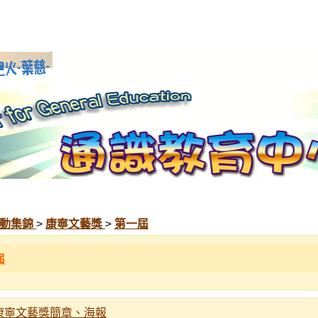
動集錦
>
康寧文藝獎
>
第一屆
屆
康寧文藝獎簡章、海報