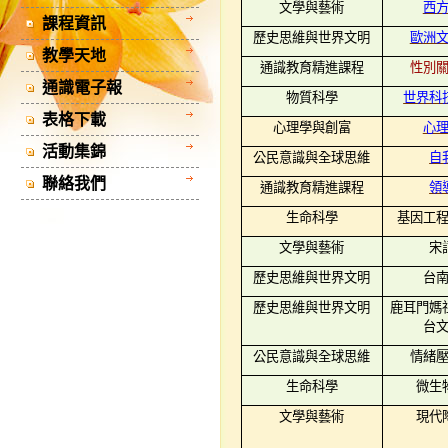
文學與藝術
西
課程資訊
歷史思維與世界文明
歐洲
教學天地
通識教育精進課程
性別
通識電子報
物質科學
世界科
表格下載
心理學與創富
心
活動集錦
公民意識與全球思維
自
聯絡我們
通識教育精進課程
領
生命科學
基因工
文學與藝術
宋
歷史思維與世界文明
台
歷史思維與世界文明
鹿耳門媽
台
公民意識與全球思維
情緒
生命科學
微生
文學與藝術
現代