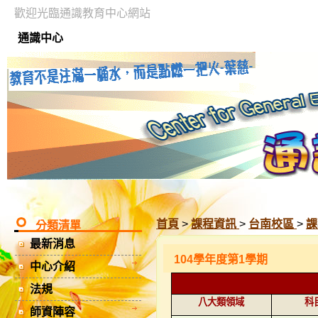
歡迎光臨通識教育中心網站
通識中心
首頁
>
課程資訊
>
台南校區
>
課
分類清單
最新消息
104學年度第1學期
中心介紹
法規
八大類領域
科
師資陣容