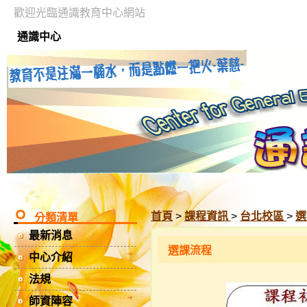
歡迎光臨通識教育中心網站
通識中心
首頁
>
課程資訊
>
台北校區
>
選
分類清單
最新消息
選課流程
中心介紹
法規
師資陣容