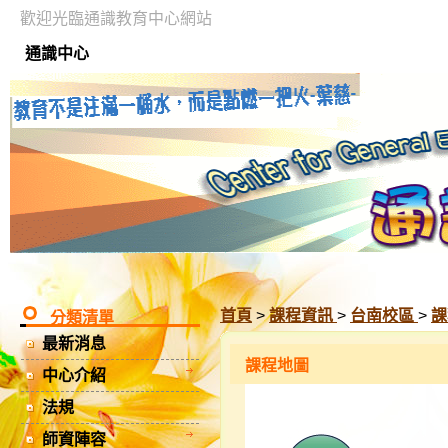
歡迎光臨通識教育中心網站
通識中心
首頁
>
課程資訊
>
台南校區
>
課
分類清單
最新消息
課程地圖
中心介紹
法規
師資陣容