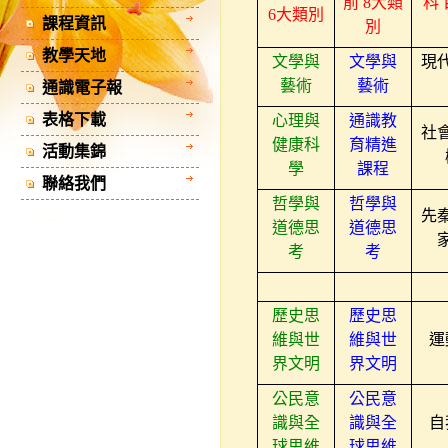
前
8
大類
科
6
大類別
課程資訊
別
教學天地
文學與
文學與
現
藝術
藝術
通識電子報
表格下載
心理與
通識教
社
健康科
育精進
活動集錦
學
課程
聯絡我們
哲學與
哲學與
先
道德思
道德思
考
考
歷史思
歷史思
維與世
維與世
運
界文明
界文明
公民意
公民意
識與全
識與全
自
球思維
球思維