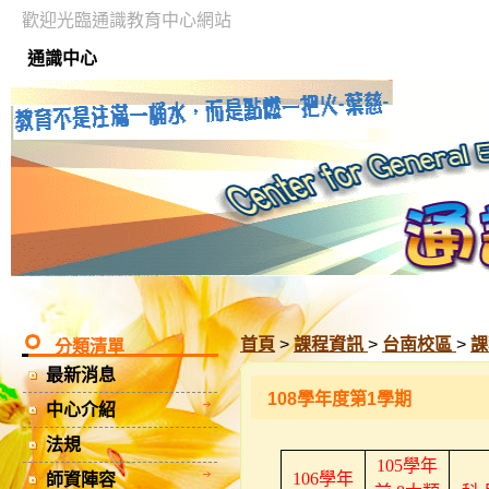
歡迎光臨通識教育中心網站
通識中心
首頁
>
課程資訊
>
台南校區
>
課
分類清單
最新消息
108學年度第1學期
中心介紹
法規
105
學年
106
學年
師資陣容