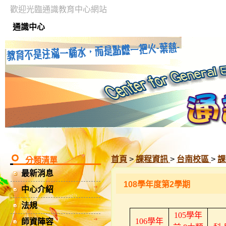
歡迎光臨通識教育中心網站
通識中心
首頁
>
課程資訊
>
台南校區
>
課
分類清單
最新消息
108學年度第2學期
中心介紹
法規
105
學年
106
學年
師資陣容