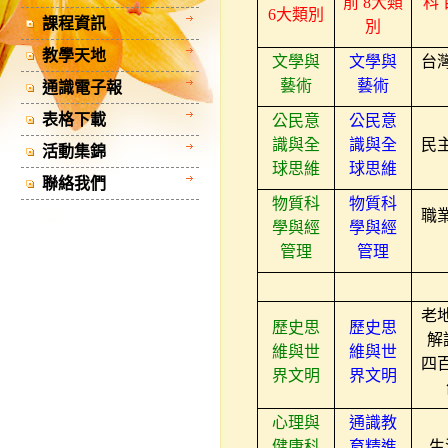
前
8
大類
科
6
大類別
課程資訊
別
教學天地
文學與
文學與
台
藝術
藝術
通識電子報
表格下載
公民意
公民意
識與全
識與全
民
活動集錦
球思維
球思維
聯絡我們
物質科
物質科
職
學與經
學與經
管理
管理
老
歷史思
歷史思
解
維與世
維與世
四
界文明
界文明
心理與
通識教
健康科
育精進
生