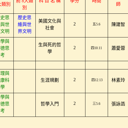
前
8
大類
科
目
名
稱
學分
時間
大類別
師
別
歷史思
歷史思
美國文化與
2
維與世
維與世
陳建智
五5.6
社會
界文明
界文明
哲學與
生與死的哲
2
道德思
蕭愛蓉
四
10.11
學
考
心理與
2
健康科
生涯規劃
林素玲
四
12.13
學
哲學與
2
道德思
哲學入門
張詠菡
三
5.6
考