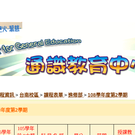
程資訊
>
台南校區
>
課程表單
>
進修部
>
108學年度第2學期
學年度第2學期
105
學年
6
學年
授課教