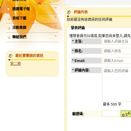
通識電子報
評論列表
表格下載
目前還沒有該資訊的任何評論
活動集錦
發表評論
僅限會員可以填寫,如果您尚未登入,請先
聯絡我們
* 主旨:
* 姓名:
最近瀏覽過的資訊
* Email:
第二期
* 評論內容:
最多 500 字.
驗證碼
: