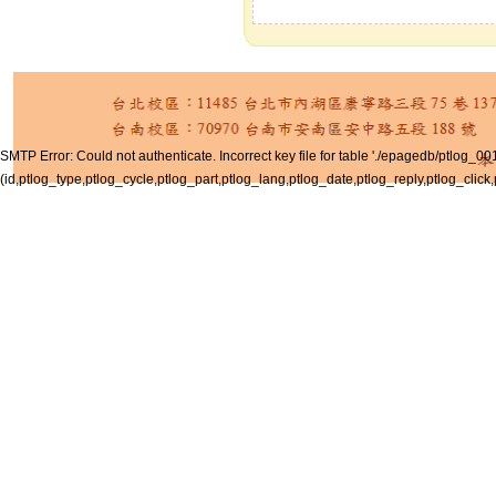
SMTP Error: Could not authenticate. Incorrect key file for table './epagedb/ptlog_001.M
(id,ptlog_type,ptlog_cycle,ptlog_part,ptlog_lang,ptlog_date,ptlog_reply,ptlog_click