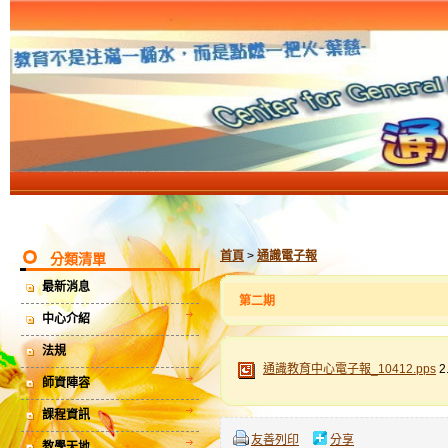
首頁
>
通識電子報
分類清單
最新消息
第二期
中心介紹
法規
通識教育中心電子報_10412.pps
2
師資陣容
課程資訊
友善列印
分享
教學天地