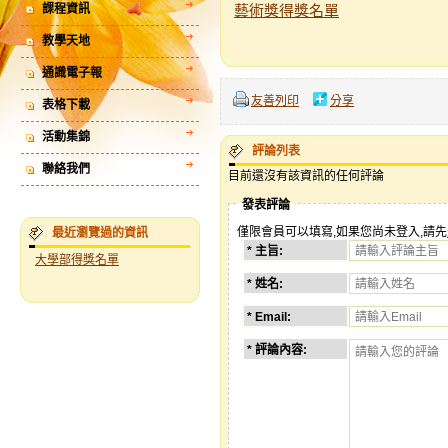
課程資訊
藝術獎得獎名單
教學天地
通識電子報
友善列印
分享
表格下載
活動集錦
評論列表
聯絡我們
目前還沒有該資訊的任何評論
發表評論
僅限會員可以填寫,如果您尚未登入,請先
最近瀏覽過的資訊
* 主旨:
大學部得獎名單
* 姓名:
* Email:
* 評論內容: