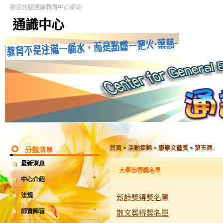
歡迎光臨通識教育中心網站
通識中心
首頁
>
活動集錦
>
康寧文藝獎
>
第五屆
分類清單
最新消息
大學部得獎名單
中心介紹
法規
新詩獎得獎名單
師資陣容
散文獎得獎名單