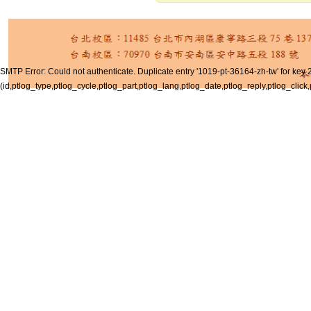
SMTP Error: Could not authenticate. Duplicate entry '1019-pt-36164-zh-tw' for key 2
(id,ptlog_type,ptlog_cycle,ptlog_part,ptlog_lang,ptlog_date,ptlog_reply,ptlog_click