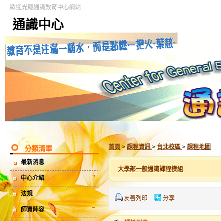
歡迎光臨通識教育中心網站
通識中心
首頁
>
課程資訊
>
台北校區
>
課程地圖
分類清單
最新消息
大學部一般通識課程模組
中心介紹
法規
友善列印
分享
師資陣容