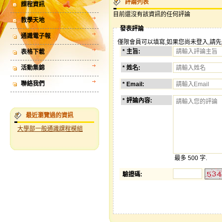
評論列表
課程資訊
目前還沒有該資訊的任何評論
教學天地
發表評論
通識電子報
僅限會員可以填寫,如果您尚未登入,請先
* 主旨:
表格下載
活動集錦
* 姓名:
聯絡我們
* Email:
* 評論內容:
最近瀏覽過的資訊
大學部一般通識課程模組
最多 500 字.
驗證碼
: