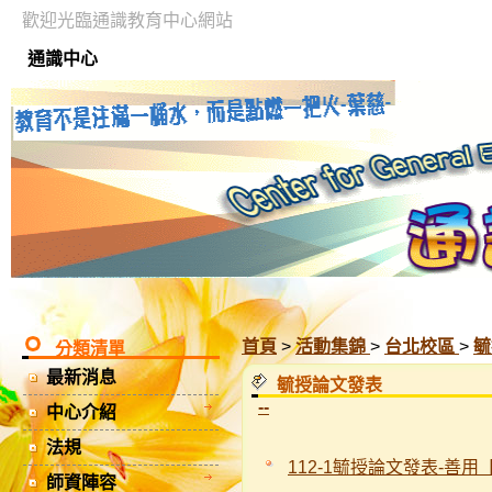
歡迎光臨通識教育中心網站
通識中心
首頁
>
活動集錦
>
台北校區
>
毓
分類清單
最新消息
毓授論文發表
--
中心介紹
法規
112-1毓授論文發表-善
師資陣容